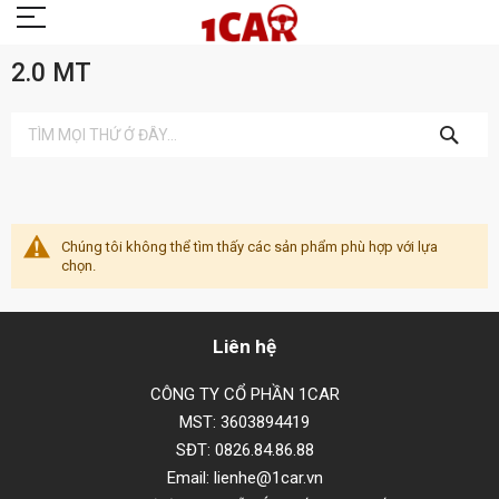
2.0 MT
TÌM
KIẾM
Chúng tôi không thể tìm thấy các sản phẩm phù hợp với lựa
chọn.
Liên hệ
CÔNG TY CỔ PHẦN 1CAR
MST: 3603894419
SĐT: 0826.84.86.88
Email: lienhe@1car.vn