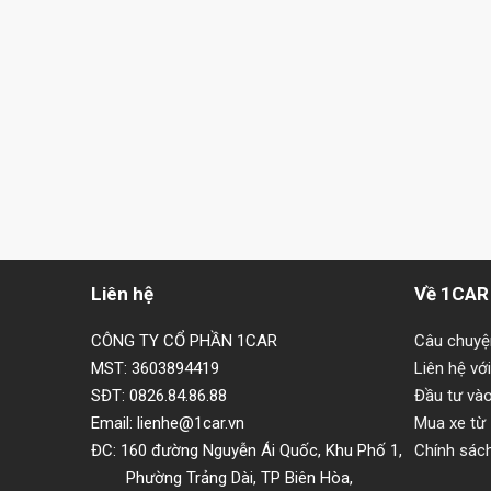
Liên hệ
Về 1CAR
CÔNG TY CỔ PHẦN 1CAR
Câu chuy
MST: 3603894419
Liên hệ vớ
SĐT: 0826.84.86.88
Đầu tư và
Email: lienhe@1car.vn
Mua xe từ
ĐC: 160 đường Nguyễn Ái Quốc, Khu Phố 1,
Chính sác
Phường Trảng Dài, TP Biên Hòa,