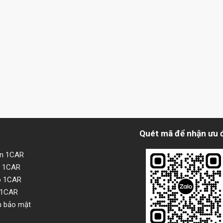
Quét mã để nhận ưu 
ện 1CAR
i 1CAR
o 1CAR
 1CAR
h bảo mật