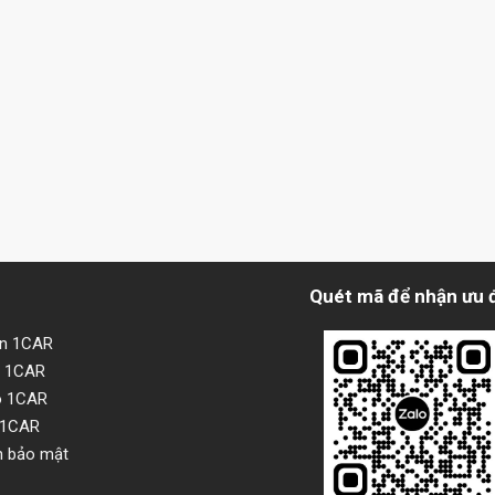
Quét mã để nhận ưu 
ện 1CAR
i 1CAR
o 1CAR
 1CAR
h bảo mật