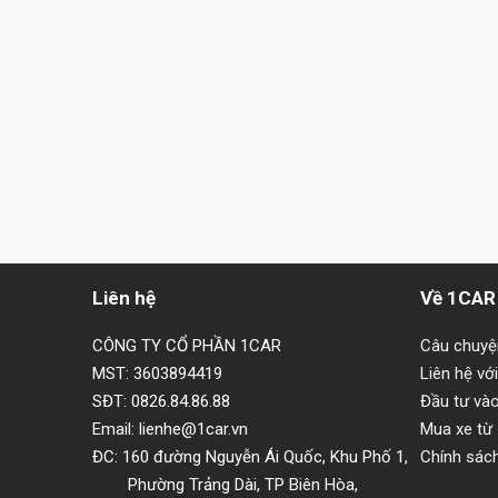
Liên hệ
Về 1CAR
CÔNG TY CỔ PHẦN 1CAR
Câu chuy
MST: 3603894419
Liên hệ vớ
SĐT: 0826.84.86.88
Đầu tư và
Email: lienhe@1car.vn
Mua xe từ
ĐC: 160 đường Nguyễn Ái Quốc, Khu Phố 1,
Chính sác
Phường Trảng Dài, TP Biên Hòa,