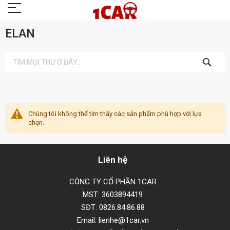
ELAN
TÌM
KIẾM
Chúng tôi không thể tìm thấy các sản phẩm phù hợp với lựa
chọn.
Liên hệ
CÔNG TY CỔ PHẦN 1CAR
MST: 3603894419
SĐT: 0826.84.86.88
Email: lienhe@1car.vn