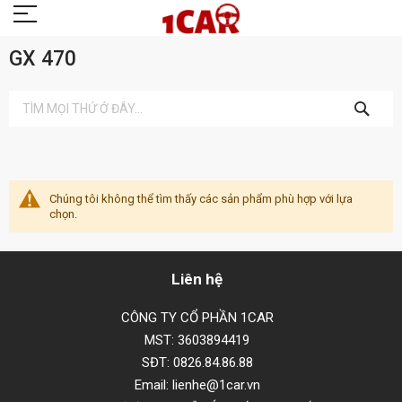
GX 470
TÌM
KIẾM
Chúng tôi không thể tìm thấy các sản phẩm phù hợp với lựa
chọn.
Liên hệ
CÔNG TY CỔ PHẦN 1CAR
MST: 3603894419
SĐT: 0826.84.86.88
Email: lienhe@1car.vn