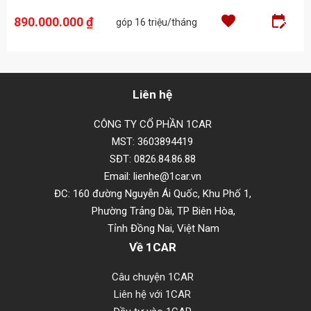
favorite
edit
890.000.000 ₫
góp 16 triệu/tháng
Liên hệ
CÔNG TY CỔ PHẦN 1CAR
MST: 3603894419
SĐT: 0826.84.86.88
Email: lienhe@1car.vn
ĐC: 160 đường Nguyễn Ái Quốc, Khu Phố 1,
Phường Trảng Dài, TP Biên Hòa,
Tỉnh Đồng Nai, Việt Nam
Về 1CAR
Câu chuyện 1CAR
Liên hệ với 1CAR