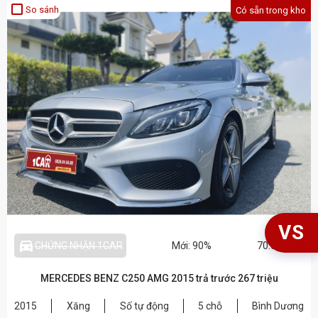
crop_square
So sánh
Có sẵn trong kho
VS
directions_car_filled_outlined
CHỨNG NHẬN 1CAR
Mới: 90%
70.000 km
MERCEDES BENZ C250 AMG 2015 trả trước 267 triệu
2015
Xăng
Số tự động
5 chỗ
Bình Dương