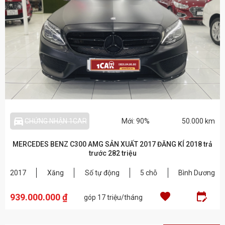
directions_car_filled_outlined
CHỨNG NHẬN 1CAR
Mới: 90%
50.000 km
MERCEDES BENZ C300 AMG SẢN XUẤT 2017 ĐĂNG KÍ 2018 trả
trước 282 triệu
2017
Xăng
Số tự động
5 chỗ
Bình Dương
favorite
edit
939.000.000 ₫
góp 17 triệu/tháng