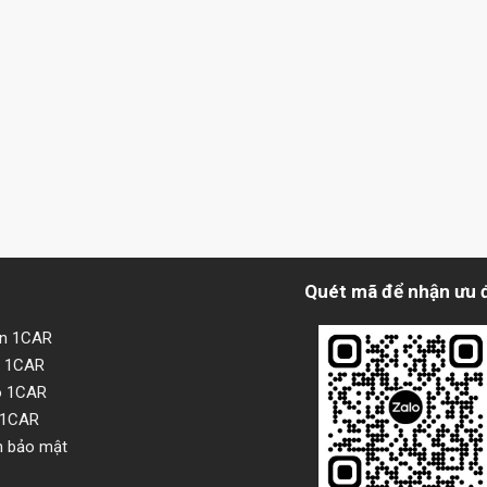
Quét mã để nhận ưu 
ện 1CAR
i 1CAR
o 1CAR
 1CAR
h bảo mật