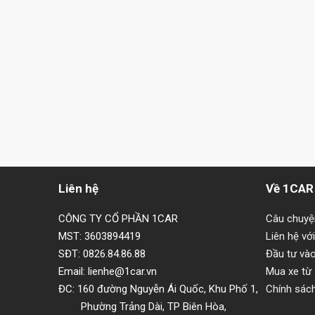
Liên hệ
Về 1CAR
CÔNG TY CỔ PHẦN 1CAR
Câu chuy
MST: 3603894419
Liên hệ vớ
SĐT: 0826.84.86.88
Đầu tư và
Email: lienhe@1car.vn
Mua xe từ
ĐC: 160 đường Nguyễn Ái Quốc, Khu Phố 1,
Chính sác
Phường Trảng Dài, TP Biên Hòa,