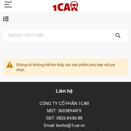
I8
TÌM
KIẾM
Chúng tôi không thể tìm thấy các sản phẩm phù hợp với lựa
chọn.
Liên hệ
CÔNG TY CỔ PHẦN 1CAR
MST: 3603894419
SĐT: 0826.84.86.88
Email: lienhe@1car.vn