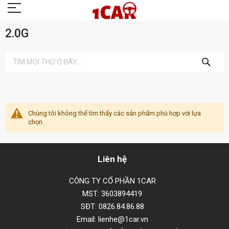
2.0G
TÌM
KIẾM
Chúng tôi không thể tìm thấy các sản phẩm phù hợp với lựa
chọn.
Liên hệ
CÔNG TY CỔ PHẦN 1CAR
MST: 3603894419
SĐT: 0826.84.86.88
Email: lienhe@1car.vn