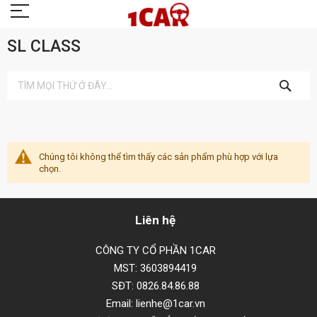
SL CLASS
TÌM
KIẾM
Chúng tôi không thể tìm thấy các sản phẩm phù hợp với lựa
chọn.
Liên hệ
CÔNG TY CỔ PHẦN 1CAR
MST: 3603894419
SĐT: 0826.84.86.88
Email: lienhe@1car.vn