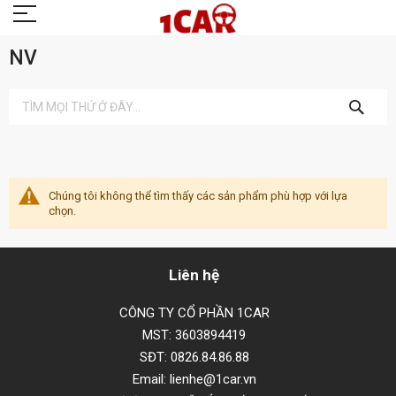
NV
TÌM
KIẾM
Chúng tôi không thể tìm thấy các sản phẩm phù hợp với lựa
chọn.
Liên hệ
CÔNG TY CỔ PHẦN 1CAR
MST: 3603894419
SĐT: 0826.84.86.88
Email: lienhe@1car.vn