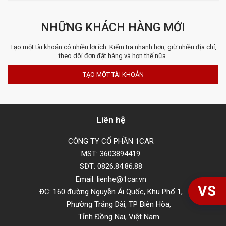
NHỮNG KHÁCH HÀNG MỚI
Tạo một tài khoản có nhiều lợi ích: Kiểm tra nhanh hơn, giữ nhiều địa chỉ,
theo dõi đơn đặt hàng và hơn thế nữa.
TẠO MỘT TÀI KHOẢN
Liên hệ
CÔNG TY CỔ PHẦN 1CAR
MST: 3603894419
SĐT: 0826.84.86.88
Email: lienhe@1car.vn
VS
ĐC: 160 đường Nguyễn Ái Quốc, Khu Phố 1,
Phường Trảng Dài, TP Biên Hòa,
Tỉnh Đồng Nai, Việt Nam